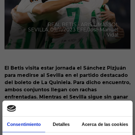
REAL BETIS - ARIS LIMASSOL
SEVILLA, 09/11/2023 EFE/José Manuel
Vidal
El Betis visita estar jornada el Sánchez Pizjuán
para medirse al Sevilla en el partido destacado
del boleto de La Quiniela. Para dicho encuentro,
ambos conjuntos llegan con rachas
enfrentadas. Mientras el Sevilla sigue sin ganar
con Diego Alonso en el banquillo, los de
Pellegrini están en su mejor momento de
forma.
Consentimiento
Detalles
Acerca de las cookies
Después de conseguir la goleada en la Europa