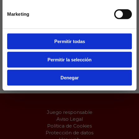
centro de la zaga.
Marketing
Todo le sale a pedir de boca a Pellegrini, que
intentará tumbar al eterno rival y prolongar su
racha a 12 partidos sin perder y 6 victorias
consecutivas antes de encarar el parón de
Permitir todas
selecciones de este mes de noviembre.
Permitir la selección
Compartir:
Denegar
Juego responsable
Aviso Legal
Política de Cookies
Protección de datos