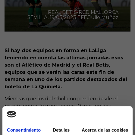
REAL BETIS-RCD MALLORCA
SEVILLA, 19/03/2023 EFE/Julio Muñoz
Si hay dos equipos en forma en LaLiga
teniendo en cuenta las últimas jornadas esos
son el Atlético de Madrid y el Real Betis,
equipos que se verán las caras este fin de
semana en uno de los partidos destacados del
boleto de La Quiniela.
Mientras que los del Cholo no pierden desde el
pasado enero, lo que supone 10 encuentros
consecutivos sin tocar la lona, el equipo de
Pellegrini no se queda corto y es que son ya 6
encuentros seguidos sin perder.
Consentimiento
Detalles
Acerca de las cookies