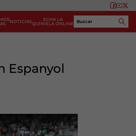
AMOS
ECHA LA
NOTICIAS
TAS
QUINIELA ONLINE
n Espanyol