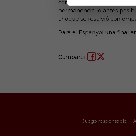
conjunto amarillo se aferra a
permanencia lo antes posible.
choque se resolvió con empa
Para el Espanyol una final an
Compartir:
Juego responsable
A