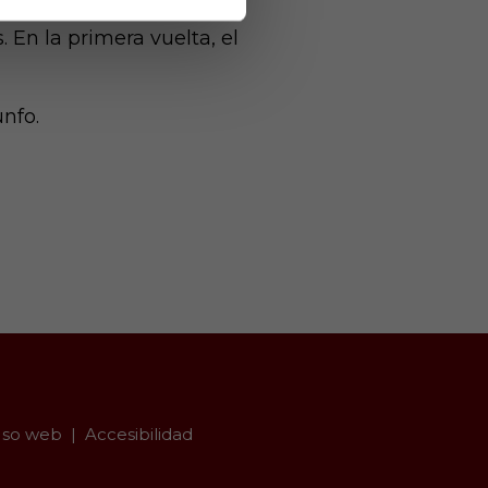
esa y certificar la
 En la primera vuelta, el
unfo.
so web
Accesibilidad