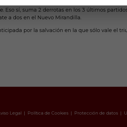
 dichos datos para intentar dar un golpe sobre la m
 Eso sí, suma 2 derrotas en los 3 últimos partidos.
te a dos en el Nuevo Mirandilla.
ticipada por la salvación en la que sólo vale el tri
viso Legal
Política de Cookies
Protección de datos
U