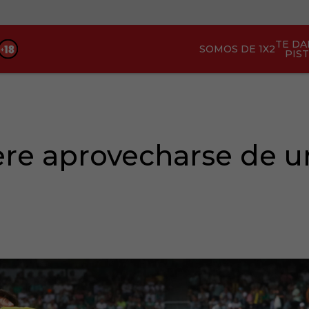
TE D
SOMOS DE 1X2
PIS
ere aprovecharse de u