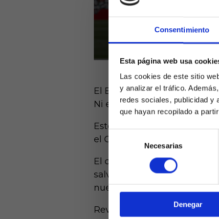
Consentimiento
Esta página web usa cookie
Las cookies de este sitio we
y analizar el tráfico. Ademá
El Espanyol es el peor equip
redes sociales, publicidad y
Ni el cambio de entrenador, 
que hayan recopilado a parti
Este fin de semana y con el 
Selección
el Cádiz, en uno de los cho
Necesarias
de
Laquiniel
consentimiento
mayores de e
El conjunto amarillo tiene 3
de ed
salvación. Es lo que tienen l
nuevo de lleno en la pelea 
Denegar
Revisando las estadísticas, e