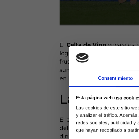
El
Celta de Vigo
encara este
logrado ganar tras las prim
frustrante para el conjunto 
sumar puntos gracias a un t
en la última jornada, donde
Consentimiento
La lucha con
Esta página web usa cookie
Las cookies de este sitio we
y analizar el tráfico. Ademá
El equipo dirigido por Clau
redes sociales, publicidad y
del campeonato, y ahora qui
que hayan recopilado a parti
dinámica más positiva. La a