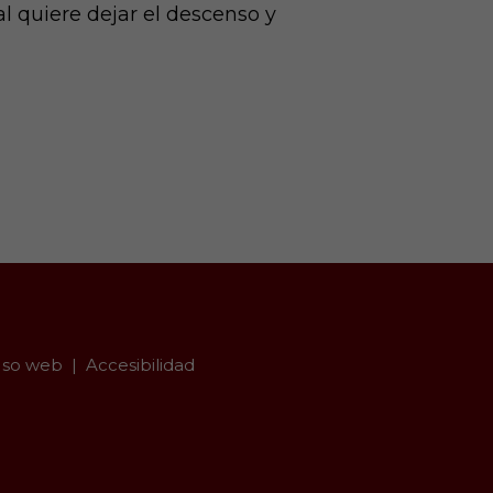
l quiere dejar el descenso y
so web
Accesibilidad