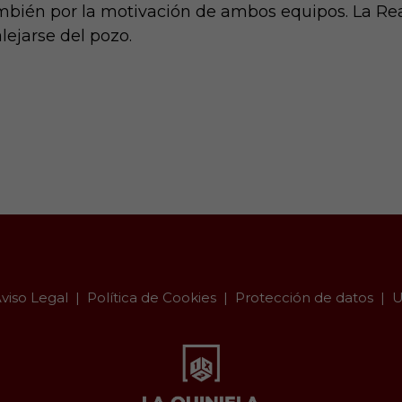
mbién por la motivación de ambos equipos. La Rea
lejarse del pozo.
viso Legal
Política de Cookies
Protección de datos
U