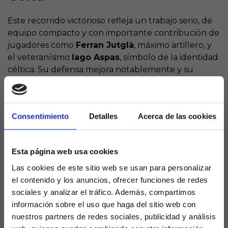
Este recorrido victorioso refleja un trabajo serio, de
equipo compacto y con importante contribución de
jugadores como
Ferran Jutglà
, máximo artillero, y
el veteranísimo
Iago Aspas
, símbolo de la identidad
céltica. Su defensa mejora notablemente y su
transición ofensiva se ha vuelto más vertical y
efectiva, con partidos donde han mostrado carácter
y futbol de alto nivel.
Consentimiento
Detalles
Acerca de las cookies
Próximo reto: Balaídos,
escenario favorable para el
Esta página web usa cookies
Celta ante Barcelona
Las cookies de este sitio web se usan para personalizar
el contenido y los anuncios, ofrecer funciones de redes
El siguiente compromiso es de máxima exigencia:
sociales y analizar el tráfico. Además, compartimos
el
jueves visitan al Dinamo Zagreb
en Europa, y
información sobre el uso que haga del sitio web con
tras ese envite, regresa LaLiga con la visita a Balaídos
nuestros partners de redes sociales, publicidad y análisis
del
FC Barcelona
, el rival al que se medirá en un