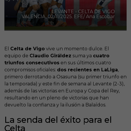
LEVANTE - CELTA DE VIGO
VALENCIA, 02/11/2025. EFE/ Ana Escobar
El
Celta de Vigo
vive un momento dulce. El
equipo de
Claudio Giráldez
suma ya
cuatro
triunfos consecutivos
en sus últimos cuatro
compromisos oficiales:
dos recientes en LaLiga
,
primero derrotando a Osasuna (su primer triunfo en
la temporada) y este fin de semana al Levante (2-3),
además de las victorias en Europa y Copa del Rey,
resultando en un pleno de victorias que han
devuelto la confianza y la ilusión a Balaídos.
La senda del éxito para el
Celta