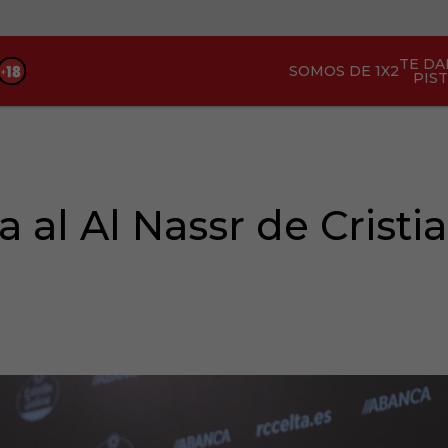
TE D
SOMOS DE 1X2
PIS
a al Al Nassr de Cristi