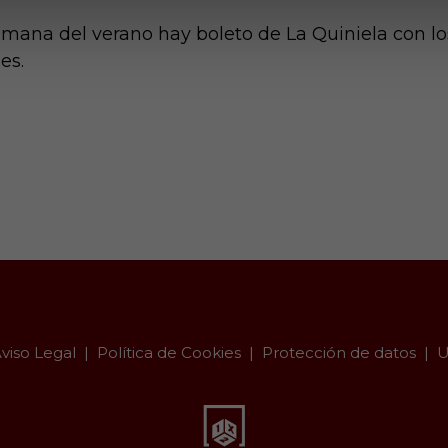
mana del verano hay boleto de La Quiniela con lo
es.
viso Legal
Política de Cookies
Protección de datos
U