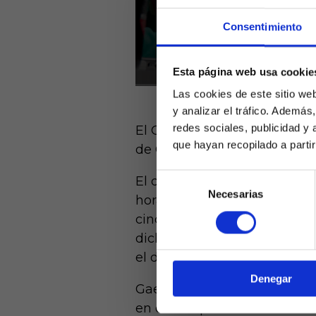
Consentimiento
Esta página web usa cookie
Las cookies de este sitio we
y analizar el tráfico. Ademá
redes sociales, publicidad y
El Celta de Vigo arrancó su
que hayan recopilado a parti
de Cristiano Ronaldo. El con
Selección
El duelo comenzó con dominio
Necesarias
de
hora. Después, poco a poco f
Laquiniel
consentimiento
mayores de e
cinco minutos después de qu
de ed
dicha acción, el conjunto de
el duelo.
Denegar
Gael Alonso, Miguel y Larsen
en el banquillo del Celta.