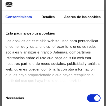
atacante para poder completar su salida. Este
desembolso supone un importante hándicap para
el equipo gallego que afecta directamente a la
Consentimiento
Detalles
Acerca de las cookies
planificación de este curso.
En cualquier caso, queda un acto de conciliación
Esta página web usa cookies
entre las partes para dejar todo atado, y
Las cookies de este sitio web se usan para personalizar
posteriormente, el Celta valora seriamente
el contenido y los anuncios, ofrecer funciones de redes
denunciar al jugador por daños y perjuicios una vez
sociales y analizar el tráfico. Además, compartimos
la sentencia sea firme.
información sobre el uso que haga del sitio web con
COMUNICADO CELTA DE VIGO
nuestros partners de redes sociales, publicidad y análisis
web, quienes pueden combinarla con otra información
Tras analizar minuciosamente las distintas
que les haya proporcionado o que hayan recopilado a
alternativas jurídicas disponibles, como el club
partir del uso que haya hecho de sus servicios.
anunció el pasado día 19 de julio tras el
¿Eres mayor de edad?
pronunciamiento del TSJA, en el día de hoy el RC
Selección
Celta ha tomado la firme decisión de extinguir
SÍ, SOY MAYOR DE 18 AÑOS
Necesarias
de
unilateralmente el contrato de trabajo del jugador
consentimiento
Santi Mina.