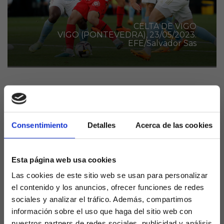
CELTA DE VIGO
VIGO (PONTEVEDRA), 23/05/2023.
EFE/Salvador Sas
Problemas para el Celta de Vigo en la última
jornada, y es que ante la visita del Barcelona a
Balaídos, choque destacado del boleto de La
Consentimiento
Detalles
Acerca de las cookies
Quiniela, los de Carvalhal tendrán que ofrecer
su mejor versión para evitar una derrota que
podría enviarles a Segunda.
Esta página web usa cookies
Las cookies de este sitio web se usan para personalizar
El equipo vigués se jugará la permanencia sin varios
el contenido y los anuncios, ofrecer funciones de redes
de sus titulares, y es que aunque Fran Beltrán o
sociales y analizar el tráfico. Además, compartimos
Iago Aspas volverán al once, forzando ante la «final»
información sobre el uso que haga del sitio web con
que se presenta, otros no podrán ser parte de la
nuestros partners de redes sociales, publicidad y análisis