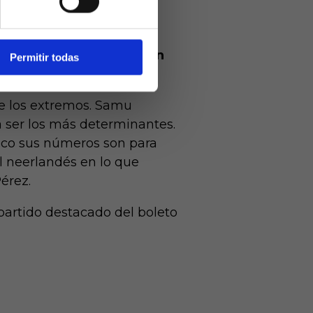
er con
delanteros centros del
 disputadas.
Y ninguno en
Permitir todas
de los extremos. Samu
ra ser los más determinantes.
oco sus números son para
l neerlandés en lo que
érez.
 partido destacado del boleto