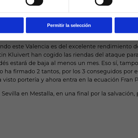
l cada uno en lo que llevamos de temporada.
ad, se incorpora un filtro de edad al que se debe respond
responsabilidad y veracidad.
nte forma, y es que uniendo los tantos de los tres 
 la competición doméstica después de 28 jornadas
Permitir la selección
iendo este Valencia es del excelente rendimiento 
stin Kluivert han cogido las riendas del ataque pa
dés estará de baja al menos un mes. Eso sí, tamp
 ha firmado 2 tantos, por los 3 conseguidos por e
 visto portería y ahora entra en la ecuación Fran P
Sevilla en Mestalla, en una final por la salvación,