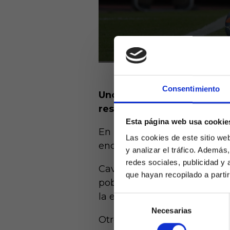
Consentimiento
Uno de los problemas del V
resultados, es la falta de 
Esta página web usa cookie
En lo que llevamos de 2023 l
Las cookies de este sitio we
encargados de materializar 
y analizar el tráfico. Ademá
redes sociales, publicidad y
Cavani, máximo anotador, no
que hayan recopilado a parti
pobre rendimiento, han hech
la escuadra de la capital del
Selección
Necesarias
de
Laquiniel
Otro de los encargados de m
consentimiento
mayores de e