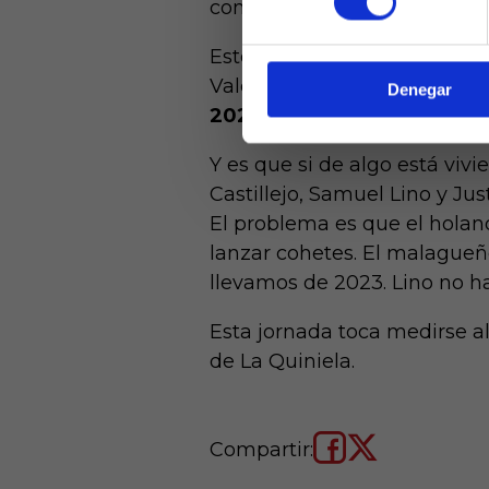
conseguido únicamente 1 go
de ed
Esto se traduce de la siguie
Valencia, firman 7 goles en
Denegar
2023.
Y es que si de algo está viv
Castillejo, Samuel Lino y Ju
El problema es que el holan
lanzar cohetes. El malagueño
llevamos de 2023. Lino no ha
Esta jornada toca medirse al 
de La Quiniela.
Compartir: