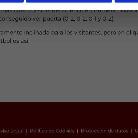
timas cuatro visitas del Atlético en Primera Divis
conseguido ver puerta (0-2, 0-2, 0-1 y 0-2).
ramente inclinada para los visitantes, pero en el
tbol es así.
viso Legal
Política de Cookies
Protección de datos
U