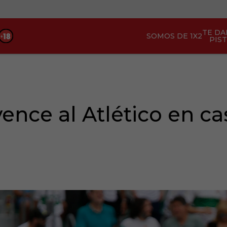
TE D
SOMOS DE 1X2
PIS
vence al Atlético en c