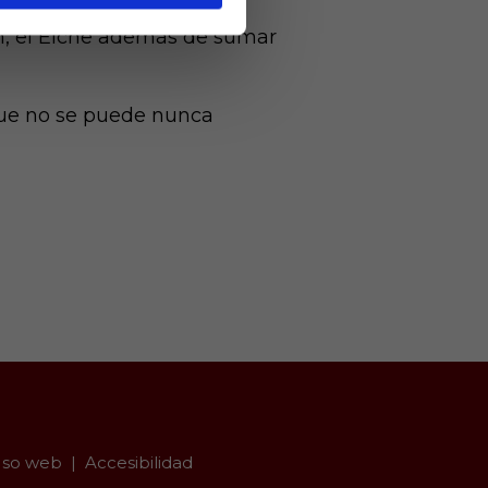
ión, el Elche además de sumar
 que no se puede nunca
so web
Accesibilidad