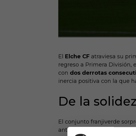
El
Elche CF
atraviesa su pri
regreso a Primera División, 
con
dos derrotas consecut
inercia positiva con la que 
De la solide
El conjunto franjiverde sorp
ante rivales de mayor presup