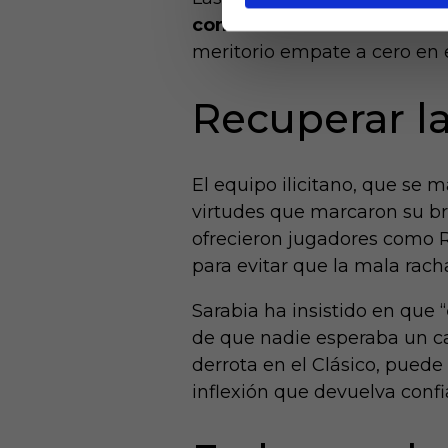
como visitante
en toda su h
meritorio empate a cero en
Recuperar l
El equipo ilicitano, que se 
virtudes que marcaron su bril
ofrecieron jugadores como Ra
para evitar que la mala rach
Sarabia ha insistido en que “
de que nadie esperaba un cami
derrota en el Clásico, pued
inflexión que devuelva conf