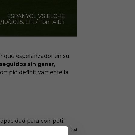
ESPANYOL VS ELCHE
0/2025. EFE/ Toni Albir
ranque esperanzador en su
 seguidos sin ganar
,
rompió definitivamente la
u capacidad para competir
 embargo, el último tramo ha