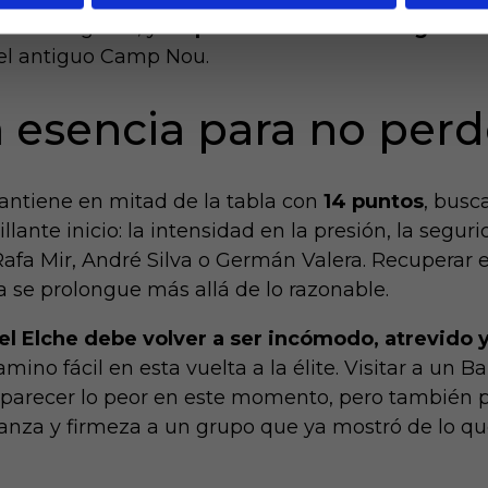
istoria liguera, y
no puntúa en feudo azulgrana 
 el antiguo Camp Nou.
a esencia para no per
mantiene en mitad de la tabla con
14 puntos
, busc
lante inicio: la intensidad en la presión, la seguri
fa Mir, André Silva o Germán Valera. Recuperar es
a se prolongue más allá de lo razonable.
el Elche debe volver a ser incómodo, atrevido 
no fácil en esta vuelta a la élite. Visitar a un Ba
e parecer lo peor en este momento, pero también p
ianza y firmeza a un grupo que ya mostró de lo qu