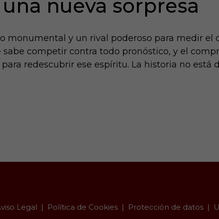
 una nueva sorpresa
 monumental y un rival poderoso para medir el c
sabe competir contra todo pronóstico, y el comp
ra redescubrir ese espíritu. La historia no está de 
viso Legal
Política de Cookies
Protección de datos
U