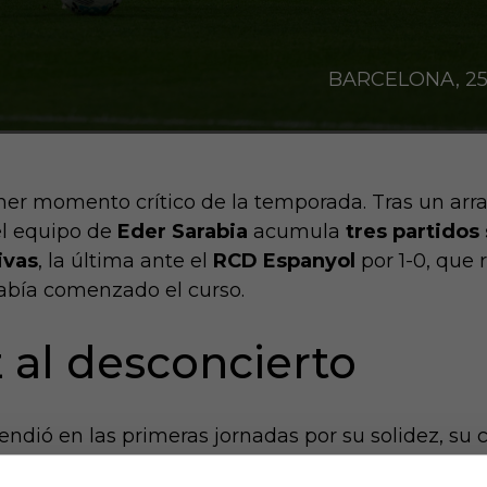
BARCELONA, 25/1
mer momento crítico de la temporada. Tras un ar
el equipo de
Eder Sarabia
acumula
tres partidos
ivas
, la última ante el
RCD Espanyol
por 1-0, que 
había comenzado el curso.
z al desconcierto
rendió en las primeras jornadas por su solidez, s
uesto y su equilibrio entre ambición y orden. Sin