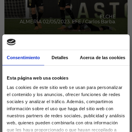
ELCHE
ALMERÍA 02/05/2023. EFE / Carlos Barba.
Con la victoria del Almería sobre el Elche en los
Consentimiento
Detalles
Acerca de las cookies
primeros duelos de este pasado martes, en uno de
los choques destacados del boleto de La Quiniela, el
conjunto franjiverde confirma su descenso de
Esta página web usa cookies
categoría.
Las cookies de este sitio web se usan para personalizar
El conjunto alicantino nunca estuvo cerca de la
el contenido y los anuncios, ofrecer funciones de redes
permanencia y es que los resultados no
sociales y analizar el tráfico. Además, compartimos
acompañaron con ninguno de los técnicos de los
información sobre el uso que haga del sitio web con
seis preparadores que han pasado este curso por el
nuestros partners de redes sociales, publicidad y análisis
banquillo hasta llegar a Beccacece.
web, quienes pueden combinarla con otra información
que les haya proporcionado o que hayan recopilado a