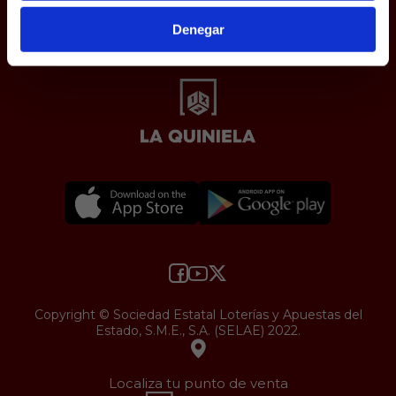
Uso web
Denegar
Accesibilidad
Copyright © Sociedad Estatal Loterías y Apuestas del
Estado, S.M.E., S.A. (SELAE) 2022.
Localiza tu punto de venta