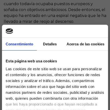
cuando todavía ocupaba puestos europeos y
soñaba con objetivos ambiciosos. Desde entonces, el
equipo ha entrado en una espiral negativa que le ha
llevado a mirar de reojo al descenso.
La transformación ha sido radical. De un bloque
sólido, competitivo y con confianza, a un equipo sin
respuestas, superado en muchos tramos de los
Consentimiento
Detalles
Acerca de las cookies
partidos y con enormes dificultades para sumar
puntos. La segunda vuelta está siendo
especialmente cruel para los de Manolo González,
Esta página web usa cookies
que no logran encontrar la fórmula para frenar la
Las cookies de este sitio web se usan para personalizar
sangría de resultados.
el contenido y los anuncios, ofrecer funciones de redes
sociales y analizar el tráfico. Además, compartimos
Los números son contundentes. De no ser por el
información sobre el uso que haga del sitio web con
brillante inicio de temporada, el Espanyol sería,
nuestros partners de redes sociales, publicidad y análisis
atendiendo únicamente a los registros de la
web, quienes pueden combinarla con otra información
segunda vuelta, el equipo con peor puntuación del
que les haya proporcionado o que hayan recopilado a
campeonato. Una estadística que refleja con
partir del uso que haya hecho de sus servicios.