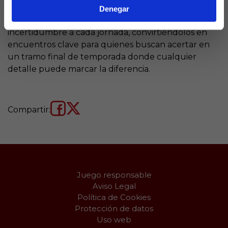
para
La Quiniela.
Su dinámica imprevisible y la
Denegar
urgencia por puntuar añaden un punto extra de
incertidumbre a cada jornada, convirtiéndolos en
encuentros clave para quienes buscan acertar en
un tramo final de temporada donde cualquier
detalle puede marcar la diferencia.
Compartir:
Juego responsable
Aviso Legal
Política de Cookies
Protección de datos
Uso web