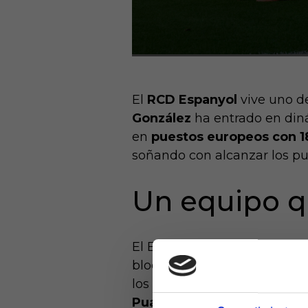
El
RCD Espanyol
vive uno de
González
ha entrado en diná
en
puestos europeos con 1
soñando con alcanzar los p
Un equipo q
El Espanyol se ha consolida
bloque coral, un juego equil
los mantiene entre los mejo
Puado
o
Kike García
, junto