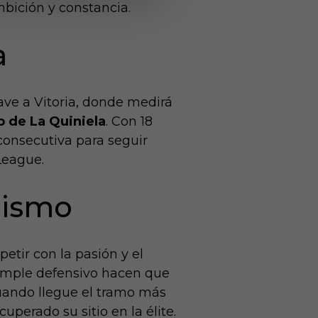
mbición y constancia.
a
ave a Vitoria, donde medirá
o de La Quiniela
. Con 18
 consecutiva para seguir
League.
lismo
etir con la pasión y el
 temple defensivo hacen que
 cuando llegue el tramo más
perado su sitio en la élite.