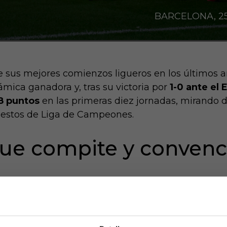
BARCELONA, 25/
 sus mejores comienzos ligueros en los últimos a
mica ganadora y, tras su victoria por
1-0 ante el 
8 puntos
en las primeras diez jornadas, mirando de
uestos de Liga de Campeones.
ue compite y conven
do como una de las sorpresas positivas de la tem
ibrado y una intensidad contagiosa, los pericos h
res de
LaLiga EA Sports
. El crecimiento de juga
 con el liderazgo de
Manolo González
, ha transfo