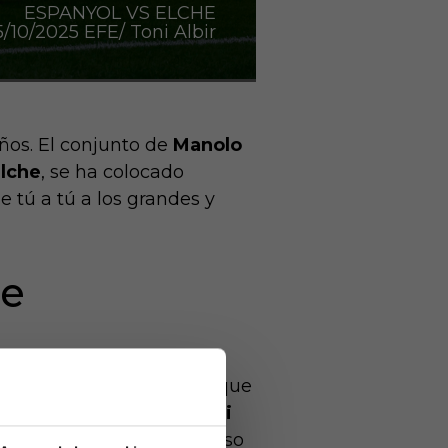
ESPANYOL VS ELCHE
10/2025 EFE/ Toni Albir
ños. El conjunto de
Manolo
Elche
, se ha colocado
 tú a tú a los grandes y
ce
porada 2025/26. Con un
an encontrado la fórmula que
dores como
Pere Milla
,
Javi
rmado un grupo que el curso