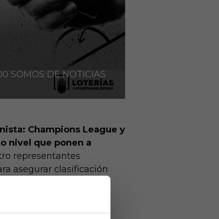
900 SOMOS DE NOTICIAS
onista: Champions League y
o nivel que ponen a
atro representantes
a asegurar clasificación
l regreso liguero.​
 escena