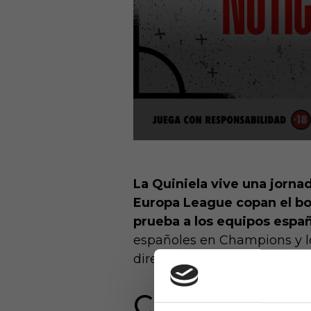
La Quiniela vive una jorn
Europa League copan el bo
prueba a los equipos españo
españoles en Champions y lo
directa o plaza de playoffs,
Champions L