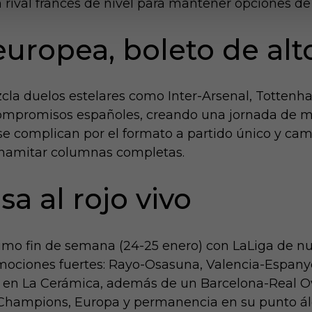
rival francés de nivel para mantener opciones de 
europea, boleto de alto
zcla duelos estelares como Inter-Arsenal, Totte
compromisos españoles, creando una jornada de m
se complican por el formato a partido único y cam
namitar columnas completas.​
a al rojo vivo
ximo fin de semana (24-25 enero) con LaLiga de n
ciones fuertes: Rayo-Osasuna, Valencia-Espanyol, 
d en La Cerámica, además de un Barcelona-Real Ovi
or Champions, Europa y permanencia en su punto á