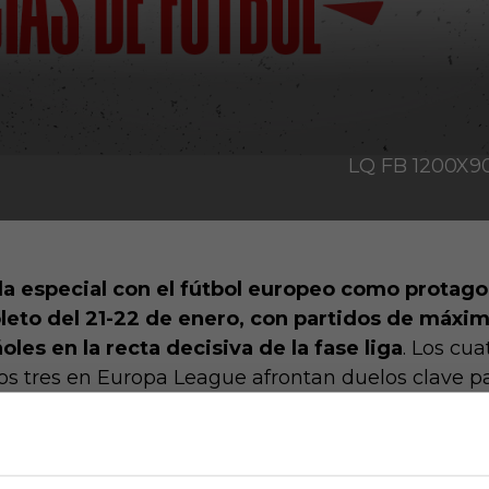
LQ FB 1200X
ada especial con el fútbol europeo como protag
leto del 21-22 de enero, con partidos de máxim
les en la recta decisiva de la fase liga
. Los cu
s tres en Europa League afrontan duelos clave par
 en una semana que mantiene el pulso alto antes de
eague, españoles en