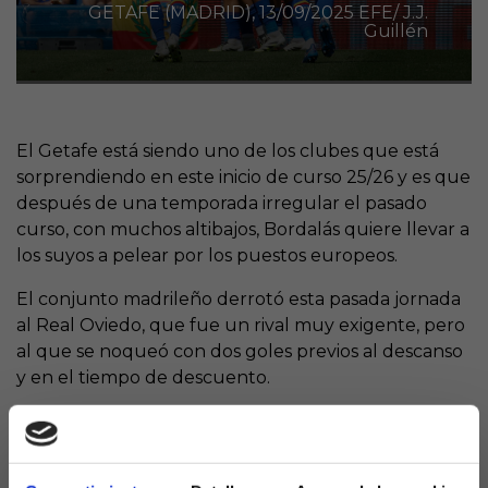
GETAFE (MADRID), 13/09/2025 EFE/ J.J.
Guillén
El Getafe está siendo uno de los clubes que está
sorprendiendo en este inicio de curso 25/26 y es que
después de una temporada irregular el pasado
curso, con muchos altibajos, Bordalás quiere llevar a
los suyos a pelear por los puestos europeos.
El conjunto madrileño derrotó esta pasada jornada
al Real Oviedo, que fue un rival muy exigente, pero
al que se noqueó con dos goles previos al descanso
y en el tiempo de descuento.
3 VICTORIAS EN 4
PARTIDOS DISPUTADOS