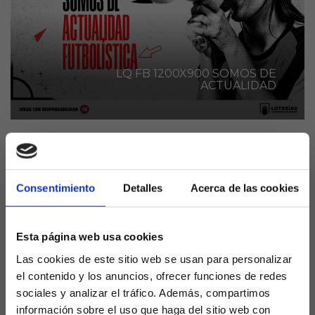
LQ FB 1200X900 SOMOS DE
ACTUALIDAD
El Gatefe CF anunció este pasado lunes el
fichaje de Ilaix Moriba para reforzar la medular.
Consentimiento
Detalles
Acerca de las cookies
El acuerdo estaba cerrado desde hace días
pero no se pudo hacer oficial hasta este 8 de
enero.
Esta página web usa cookies
El futbolista regresa a LaLiga, tras haber debutado
Las cookies de este sitio web se usan para personalizar
con el FC Barcelona y tras retornar en una primera
el contenido y los anuncios, ofrecer funciones de redes
etapa procedente del Leipzig al Valencia el curso
sociales y analizar el tráfico. Además, compartimos
pasado.
información sobre el uso que haga del sitio web con