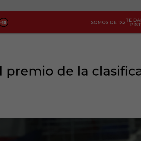
TE D
SOMOS DE 1X2
PIS
l premio de la clasific