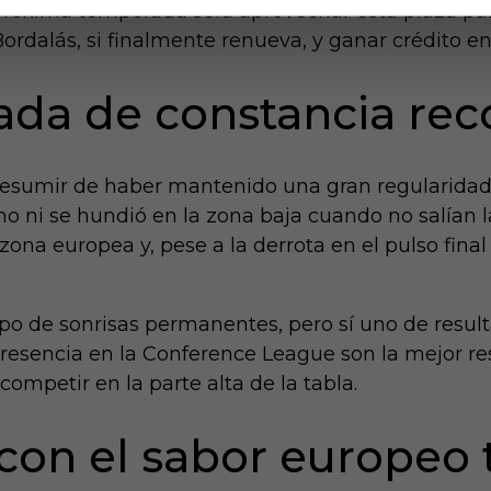
a próxima temporada será aprovechar esta plaza pa
ordalás, si finalmente renueva, y ganar crédito en
ada de constancia re
esumir de haber mantenido una gran regularidad 
mo ni se hundió en la zona baja cuando no salían la
zona europea y, pese a la derrota en el pulso final
po de sonrisas permanentes, pero sí uno de result
 presencia en la Conference League son la mejor r
mpetir en la parte alta de la tabla.
 con el sabor europeo 