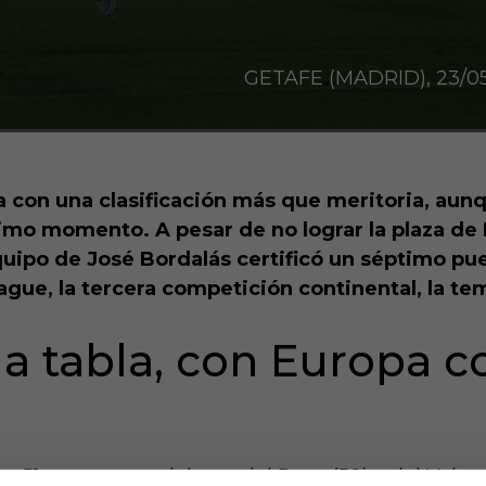
GETAFE (MADRID), 23/05
 con una clasificación más que meritoria, aunqu
ltimo momento. A pesar de no lograr la plaza de
equipo de José Bordalás certificó un séptimo pu
ague, la tercera competición continental, la t
la tabla, con Europa 
n 51 puntos, por delante del Rayo (50) y del Valen