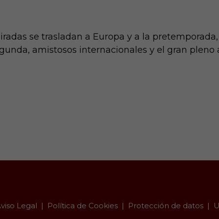
miradas se trasladan a Europa y a la pretemporada
gunda, amistosos internacionales y el gran pleno al
viso Legal
Política de Cookies
Protección de datos
U