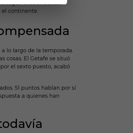
ra seguir creciendo, dar
 el continente.
compensada
a lo largo de la temporada.
s cosas. El Getafe se situó
 por el sexto puesto, acabó
ados. 51 puntos hablan por sí
espuesta a quienes han
todavía