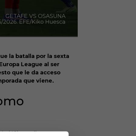
GETAFE VS OSASUNA
/2026. EFE/Kiko Huesca
e la batalla por la sexta
 Europa League al ser
esto que le da acceso
emporada que viene.
como
cia (49), que llegaron