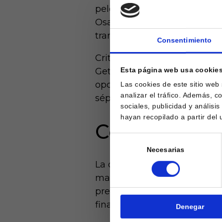
peleando hasta la última jor
Osasuna en el Coliseum sirvió
tramo final.
Consentimiento
Critican a menudo el estilo d
Esta página web usa cookie
Getafe ha competido siempr
opciones cuando el calendario
Las cookies de este sitio web
analizar el tráfico. Además, 
séptimo puesto coherente con
sociales, publicidad y anális
hayan recopilado a partir del
Conference 
Selección
Necesarias
de
Laquiniel
consentimiento
La clasificación del Getafe 
mayores de e
de ed
madrileño. Defenderá la ban
precisamente, tiene la oport
final de dicha competición.
Denegar