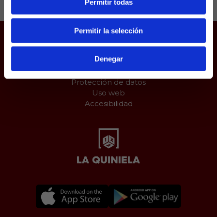
Permitir todas
Permitir la selección
Juego responsable
Denegar
Aviso Legal
Política de Cookies
Protección de datos
Uso web
Accesibilidad