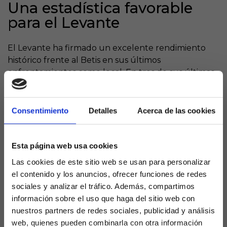
Una estadística favorable
para el Levante
El Levante ha firmado un excelente rendimiento
histórico frente al Betis en sus últimos
enfrentamientos como local. En tres de sus últimas
cuatro visitas del Betis a Valencia, el Levante ha
logrado la victoria, y en esos triunfos anotando
cuatro goles en cada uno. 4-0 en la 18/19, 4-2 en la
Consentimiento
Detalles
Acerca de las cookies
19/20 y 4-3 en la 20/21. Curiosamente, la única
derrota del Betis en esta racha fue en la temporada
previa a su descenso a Segunda, con un 2-4 para los
Esta página web usa cookies
béticos, lo que añade morbo a este duelo.
Las cookies de este sitio web se usan para personalizar
el contenido y los anuncios, ofrecer funciones de redes
Levante quiere romper la
sociales y analizar el tráfico. Además, compartimos
mala racha de este curso
información sobre el uso que haga del sitio web con
nuestros partners de redes sociales, publicidad y análisis
web, quienes pueden combinarla con otra información
El Levante aún no ha sumado puntos esta