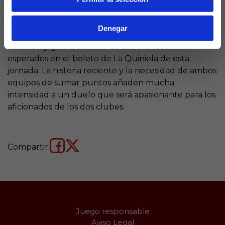
Quiniela
Denegar
Este partido entre Levante y Betis promete
emoción y goles, además de ser uno de los más
esperados en el boleto de La Quiniela de esta
jornada. La historia reciente y la necesidad de ambos
equipos de sumar puntos añaden mucha
intensidad a un duelo que será apasionante para los
aficionados de los dos clubes.
Compartir:
Juego responsable
Aviso Legal