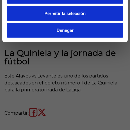
Levante:
El club valenciano recién ascendido ha
reforzado su plantilla y llega motivado para
Permitir la selección
comenzar sumando fuera de casa. Sus precedentes
positivos en Mendizorroza refuerzan su confianza y
Denegar
su deseo de empezar con buen pie para asegurar la
permanencia con relativa tranquilidad.
La Quiniela y la jornada de
fútbol
Este Alavés vs Levante es uno de los partidos
destacados en el boleto número 1 de La Quiniela
para la primera jornada de LaLiga.
Compartir: