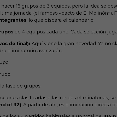
ó hacer 16 grupos de 3 equipos, pero la idea se d
ltima jornada (el famoso «pacto de El Molinón»).
F
integrantes
, lo que dispara el calendario.
grupos
de 4 equipos cada uno.
Cada selección jugar
os de final):
Aquí viene la gran novedad. Ya no cla
dro eliminatorio avanzarán:
upo.
rupo.
la fase de grupos.
cciones clasificadas a las rondas eliminatorias, s
nd of 32)
.
A partir de ahí, es eliminación directa tra
 de los 64 partidos habituales a un total de
104 p