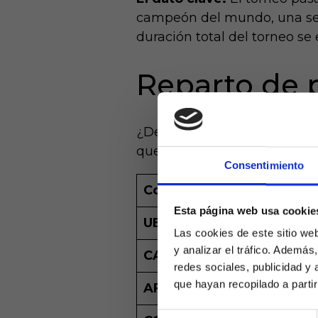
campeón del mundo, una sel
duración total del torneo se 
Reparto de 
¿De dónde salen las 16 nue
que históricamente tenían 
Consentimiento
Confederación
Región
Esta página web usa cookie
UEFA
Europa
Las cookies de este sitio we
y analizar el tráfico. Ademá
CAF
África
redes sociales, publicidad y
que hayan recopilado a parti
AFC
Asia
Selección