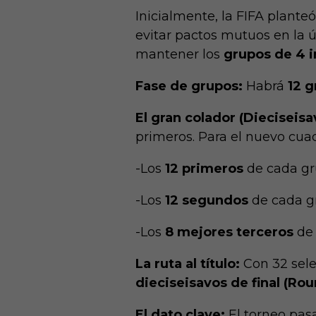
Inicialmente, la FIFA plante
evitar pactos mutuos en la ú
mantener los
grupos de 4 
Fase de grupos:
Habrá
12 
El gran colador (Dieciseisav
primeros. Para el nuevo cua
-Los
12 primeros
de cada gr
-Los
12 segundos
de cada g
-Los
8 mejores terceros
de 
La ruta al título:
Con 32 sele
dieciseisavos de final (Rou
El dato clave:
El torneo pasa