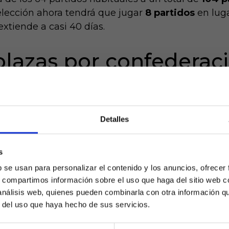
ección ahora tendrá que jugar
8 partidos
en luga
extiende a casi 40 días.
plazas por confederac
vas selecciones? El aumento ha beneficiado enor
menos presencia:
Detalles
Plazas Directas
I
s
¿Eres mayor de edad?
16
+
b se usan para personalizar el contenido y los anuncios, ofrecer
s, compartimos información sobre el uso que haga del sitio web 
9
+
SÍ, SOY MAYOR DE 18 AÑOS
 análisis web, quienes pueden combinarla con otra información q
r del uso que haya hecho de sus servicios.
8
+
NO SOY MAYOR DE 18 AÑOS