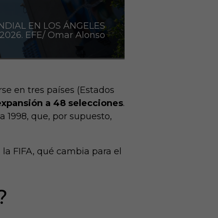
NDIAL EN LOS ÁNGELES
2026. EFE/ Omar Alonso
se en tres países (Estados
expansión a 48 selecciones
.
 1998, que, por supuesto,
la FIFA, qué cambia para el
?