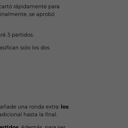
escartó rápidamente para
inalmente, se aprobó
á 3 partidos.
sifican solo los dos
e añade una ronda extra:
los
dicional hasta la final.
artidos
. Además, para ser