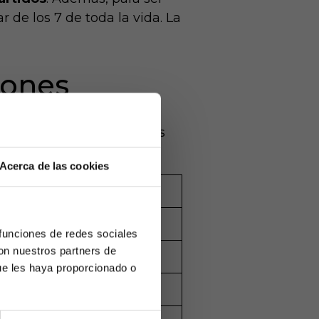
r de los 7 de toda la vida. La
iones
memente a los continentes
Acerca de las cookies
ncremento vs. 2022
3
 funciones de redes sociales
con nuestros partners de
4
ue les haya proporcionado o
3.5