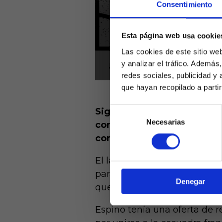
Consentimiento
Esta página web usa cookie
Las cookies de este sitio we
y analizar el tráfico. Ademá
redes sociales, publicidad y
que hayan recopilado a parti
Selección
Siguen los fichajes en est
Necesarias
de
contratación de uno de los
Laquiniel
consentimiento
mayores de e
contrato con el Cádiz el p
de ed
El lateral zurdo firma contra
para hacerse con el puesto d
Denegar
que regresó hace algunas s
Espino tenía una oferta de 