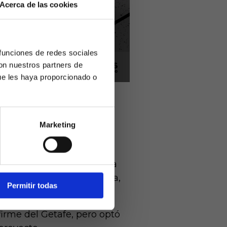
Acerca de las cookies
 funciones de redes sociales
con nuestros partners de
ue les haya proporcionado o
 conseguido la
Marketing
 futbolista que terminó
ivamente a
arios mayores
er con
sta verano de 2026, y llega
nte dejada por Fran García,
Permitir todas
irme del Getafe, pero optó