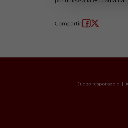
por unirse a la escuadra fran
Compartir:
Juego responsable
A