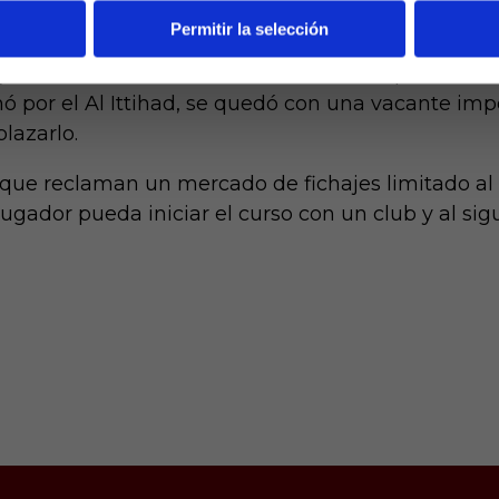
Permitir la selección
e padeció esta situación actual fue el Real Betis, 
habiendo inscrito al futbolista en competición eu
 por el Al Ittihad, se quedó con una vacante impor
lazarlo.
que reclaman un mercado de fichajes limitado al i
gador pueda iniciar el curso con un club y al sigu