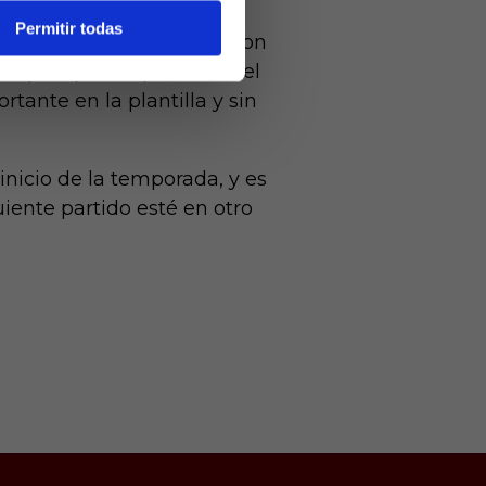
Permitir todas
que perdió a Luiz Felipe con
ropea, por lo que desde el
tante en la plantilla y sin
nicio de la temporada, y es
iente partido esté en otro