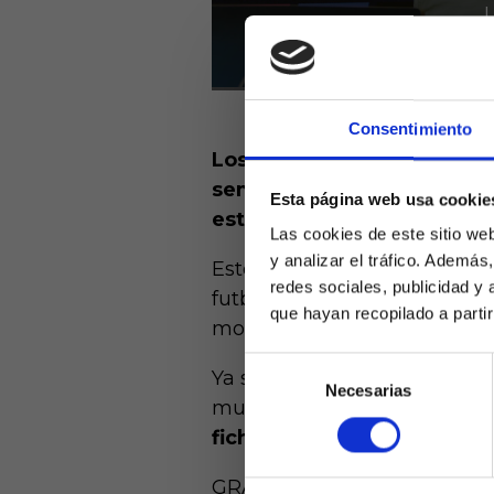
Consentimiento
Los clubes ya están inmer
semana, pero todavía rest
Esta página web usa cookie
estival.
Las cookies de este sitio we
y analizar el tráfico. Ademá
Esto supone un enorme probl
redes sociales, publicidad y
futbolistas, ya que con la
que hayan recopilado a parti
movimientos se realiza siem
Selección
Ya se ha disputado una jor
Necesarias
de
Laquiniel
mucho movimiento en el me
consentimiento
mayores de e
fichajes
a un coste menos e
de ed
GRAN PROBLEMA PARA M