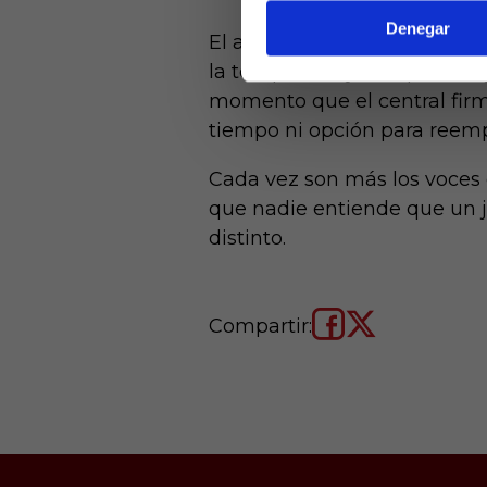
Denegar
El año pasado, uno de los qu
la temporada ya empezada y 
momento que el central firmó
tiempo ni opción para reemp
Cada vez son más los voces 
que nadie entiende que un ju
distinto.
Compartir: