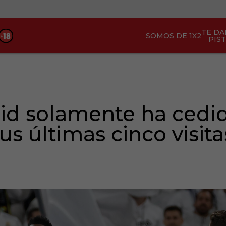
TE D
SOMOS DE 1X2
PIS
rid solamente ha cedi
s últimas cinco visit