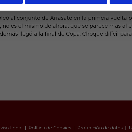
oleó al conjunto de Arrasate en la primera vuelta 
 no es el mismo de ahora, que se parece más al e
emás llegó a la final de Copa. Choque difícil para
viso Legal
Política de Cookies
Protección de datos
U