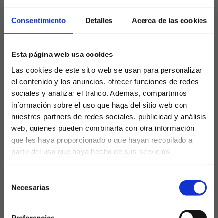
victorias convierte cada jornada en una final
Consentimiento
Detalles
Acerca de las cookies
auténtica. El Oviedo ya no puede permitirse
“buenas sensaciones” sin premio; de aquí al final solo
valen resultados. Cualquier tropiezo ante rivales
Esta página web usa cookies
directos puede ser definitivo, porque no solo se
pierde, sino que se refuerza al enemigo.
Las cookies de este sitio web se usan para personalizar
el contenido y los anuncios, ofrecer funciones de redes
Un calendario que no
sociales y analizar el tráfico. Además, compartimos
perdona
información sobre el uso que haga del sitio web con
nuestros partners de redes sociales, publicidad y análisis
web, quienes pueden combinarla con otra información
El tramo que viene es tan exigente como decisivo:
que les haya proporcionado o que hayan recopilado a
Rayo, Espanyol, Valencia, Levante y Sevilla. Cinco
partir del uso que haya hecho de sus servicios.
partidos con aroma directo de permanencia, cinco
¿Eres mayor de edad?
duelos en los que el Oviedo se juega prácticamente
Selección
toda la temporada. Rayo y Levante marcan el corte
SÍ, SOY MAYOR DE 18 AÑOS
Necesarias
de
de la angustia, Espanyol y Valencia son rivales que
consentimiento
miran de reojo el abismo y el Sevilla, aunque con
NO SOY MAYOR DE 18 AÑOS
más nombre, también ha coqueteado con la zona
Preferencias