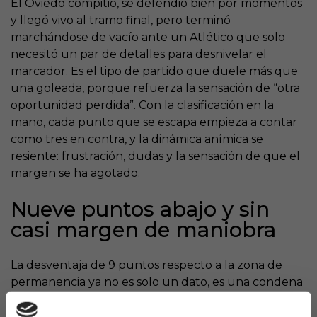
El Oviedo compitió, se defendió bien por momentos
y llegó vivo al tramo final, pero terminó
marchándose de vacío ante un Atlético que solo
necesitó un par de detalles para desnivelar el
marcador. Es el tipo de partido que duele más que
una goleada, porque refuerza la sensación de “otra
oportunidad perdida”. Con la clasificación en la
mano, cada punto que se escapa empieza a contar
como tres en contra, y la dinámica anímica se
resiente: frustración, dudas y la sensación de que el
margen se ha agotado.
Nueve puntos abajo y sin
casi margen de maniobra
La desventaja de 9 puntos respecto a la zona de
permanencia ya no es solo un dato, es una condena
en cuenta atrás. Para un equipo que sufre para
sumar de tres en tres, verse obligado a encadenar