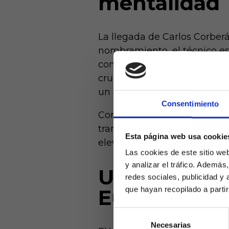
mentalidad
La llegada de Carlos Corberá
nombramiento, el técnico es
conjunto frágil y sin confia
cruciales en partidos compli
un año sin ganar fuera de ca
Consentimiento
Corberán ha apostado por un
transiciones rápidas al ata
Esta página web usa cookie
elevado su nivel, convirtién
Las cookies de este sitio we
y analizar el tráfico. Ademá
Un calendar
redes sociales, publicidad y
Europa
que hayan recopilado a parti
Selección
Necesarias
de