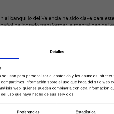
n al banquillo del Valencia ha sido clave para este
pañol ha logrado transformar la mentalidad del 
nza a uno competitivo y sólido. Bajo su dirección,
cados, incluyendo la reciente victoria en Madrid 
sa en LaLiga.
Detalles
 fútbol pragmático y efectivo, basado en una de
que. Jugadores como Giorgi Mamardashvili, Hugo 
s
¿Eres mayor de edad?
dose en pilares fundamentales para el equipo.
b se usan para personalizar el contenido y los anuncios, ofrecer
s, compartimos información sobre el uso que haga del sitio web 
io favorable para soñ
SÍ, SOY MAYOR DE 18 AÑOS
 análisis web, quienes pueden combinarla con otra información q
r del uso que haya hecho de sus servicios.
NO SOY MAYOR DE 18 AÑOS
Preferencias
Estadística