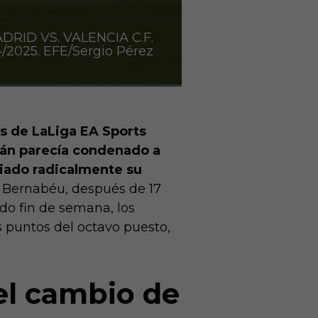
DRID VS. VALENCIA C.F.
/2025. EFE/Sergio Pérez
es de LaLiga EA Sports
rán parecía condenado a
biado radicalmente su
go Bernabéu, después de 17
ado fin de semana, los
s puntos del octavo puesto,
 el cambio de