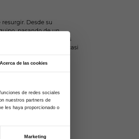
 resurgir. Desde su
equipo, pasando de un
 Valencia ha sumado puntos
que rompió una racha de casi
Acerca de las cookies
fensa organizada y
Duro y André Almeida han
 funciones de redes sociales
con nuestros partners de
ar con
ue les haya proporcionado o
Marketing