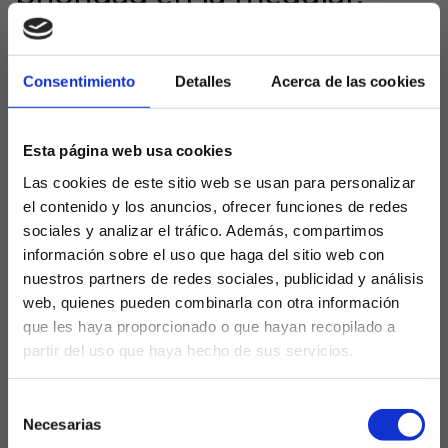
portería y delantera
El Sevilla necesita una profunda renovación en
Consentimiento
Detalles
Acerca de las cookies
todas sus líneas, pero especialmente en el centro
del campo, donde la salida de Saúl Ñíguez y la falta
de regularidad de otros mediocentros obligan a
Esta página web usa cookies
buscar fichajes de garantías. La dirección deportiva
Las cookies de este sitio web se usan para personalizar
también tiene como objetivo prioritario incorporar
el contenido y los anuncios, ofrecer funciones de redes
un portero y un delantero de nivel, ya que la venta
sociales y analizar el tráfico. Además, compartimos
de Dodi Lukebakio -tasado en 30 millones de euros
información sobre el uso que haga del sitio web con
y con ofertas de grandes clubes europeos- será
nuestros partners de redes sociales, publicidad y análisis
clave para hacer caja y financiar la reconstrucción.
web, quienes pueden combinarla con otra información
que les haya proporcionado o que hayan recopilado a
Salidas y nuevas caras: adiós
partir del uso que haya hecho de sus servicios.
a Saúl y más protagonismo
¿Eres mayor de edad?
para la cantera
Selección
SÍ, SOY MAYOR DE 18 AÑOS
Necesarias
de