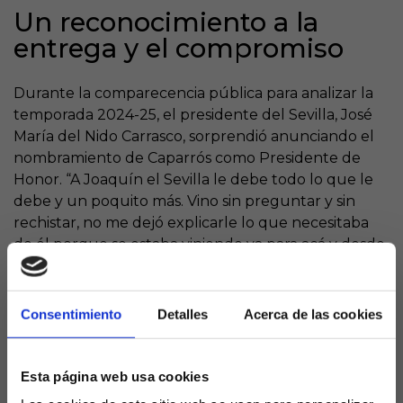
Un reconocimiento a la
entrega y el compromiso
Durante la comparecencia pública para analizar la
temporada 2024-25, el presidente del Sevilla, José
María del Nido Carrasco, sorprendió anunciando el
nombramiento de Caparrós como Presidente de
Honor. “A Joaquín el Sevilla le debe todo lo que le
debe y un poquito más. Vino sin preguntar y sin
rechistar, no me dejó explicarle lo que necesitaba
de él porque se estaba viniendo ya para acá y desde
aquí le doy las gracias eternas”, declaró Del Nido
Carrasco.
Consentimiento
Detalles
Acerca de las cookies
El presidente destacó que Caparrós “ha demostrado
siempre su predisposición para ayudar al club en
todo lo que se le requiera y lo va a seguir
Esta página web usa cookies
haciendo”. Este nombramiento, inédito en la historia