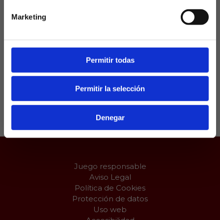
seguir en el equipo después de finalizar la presente
Marketing
temporada.
Recuerda que esta semana, La Quiniela contará con
los mejores partidos de LaLiga EASports y LaLiga
Permitir todas
Hypermotion.
Permitir la selección
Compartir:
Denegar
Juego responsable
Aviso Legal
Política de Cookies
Protección de datos
Uso web