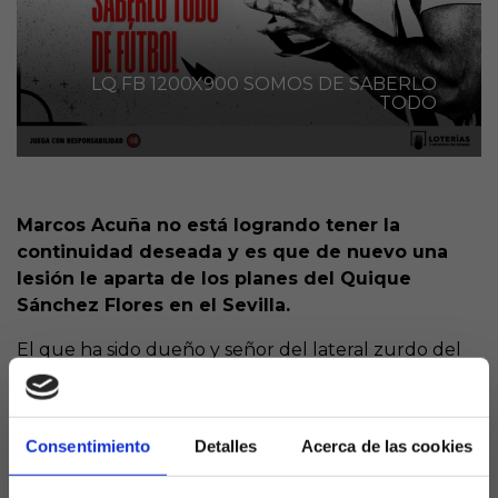
LQ FB 1200X900 SOMOS DE SABERLO
TODO
Marcos Acuña no está logrando tener la
continuidad deseada y es que de nuevo una
lesión le aparta de los planes del Quique
Sánchez Flores en el Sevilla.
El que ha sido dueño y señor del lateral zurdo del
club de Nervión en las últimas temporadas, se ha
vuelto a lesionar justamente cuando apuntaba a
reaparecer. Según apuntan desde la entidad
Consentimiento
Detalles
Acerca de las cookies
hispalense, se trata de una nueva dolencia
muscular en el muslo derecho, por lo que no se