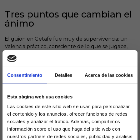
Tres puntos que cambian el
ánimo
El guion en Getafe fue muy de supervivencia: un
Valencia práctico, consciente de lo que se jugaba,
que supo sufrir sin descomponerse y castigó a un
rival que encadena la peor racha de la categoría.
Más allá del juego, la clave estuvo en la
Consentimiento
Detalles
Acerca de las cookies
contundencia en las áreas y en la gestión de los
últimos minutos, donde el equipo supo defender la
renta como si fuera una final. Esa victoria, mínima en
Esta página web usa cookies
el marcador pero enorme en lo emocional, permite
encarar la semana con otra cara.​
Las cookies de este sitio web se usan para personalizar
el contenido y los anuncios, ofrecer funciones de redes
Mestalla, escenario para
sociales y analizar el tráfico. Además, compartimos
confirmar reacción
información sobre el uso que haga del sitio web con
nuestros partners de redes sociales, publicidad y análisis