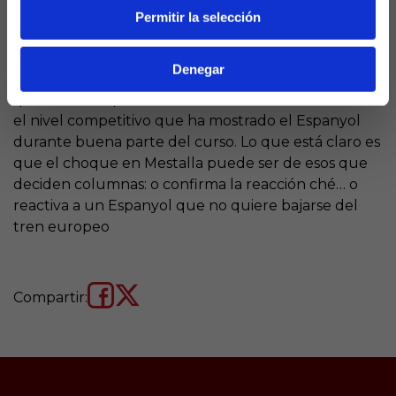
frente a un visitante mejor posicionado pero en
Permitir la selección
plena pérdida de fuelle. El signo se equilibra por el
contraste de inercias: el
1
gana fuerza por factor
Denegar
Mestalla y el impulso de la última jornada, mientras
que muchos quinielistas no descartarán la «X» ante
el nivel competitivo que ha mostrado el Espanyol
durante buena parte del curso. Lo que está claro es
que el choque en Mestalla puede ser de esos que
deciden columnas: o confirma la reacción ché… o
reactiva a un Espanyol que no quiere bajarse del
tren europeo
Compartir: