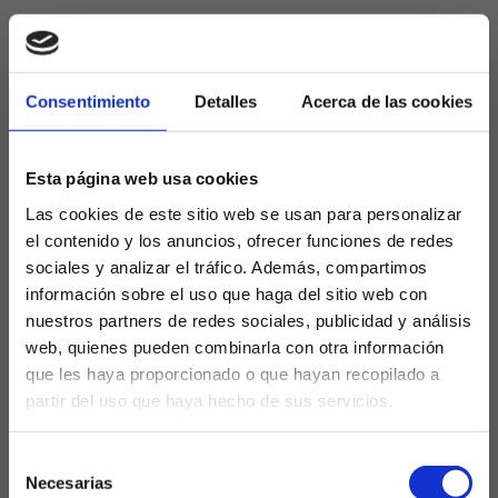
Julen Agirrezabala, nueva
referencia en la portería
Consentimiento
Detalles
Acerca de las cookies
La llegada de
Julen Agirrezabala
procedente del
Athletic Club se ha convertido en una de las
incorporaciones más sonadas. El portero vasco
Esta página web usa cookies
aterriza en Mestalla en calidad de
cedido por una
Las cookies de este sitio web se usan para personalizar
temporada
, con una opción de compra por encima
el contenido y los anuncios, ofrecer funciones de redes
de los 10 millones de euros. El acuerdo incluye
sociales y analizar el tráfico. Además, compartimos
variables de rendimiento y penalizaciones en caso
información sobre el uso que haga del sitio web con
de no disputar un mínimo de encuentros, una
nuestros partners de redes sociales, publicidad y análisis
muestra de la confianza y el protagonismo que se le
web, quienes pueden combinarla con otra información
espera otorgar
.
que les haya proporcionado o que hayan recopilado a
Agirrezabala llega para cubrir el vacío dejado
partir del uso que haya hecho de sus servicios.
¿Eres mayor de edad?
por
Giorgi Mamardashvili
, traspasado al Liverpool
tras varias temporadas como figura bajo palos. El
Selección
SÍ, SOY MAYOR DE 18 AÑOS
nuevo portero ha sido una petición expresa de
Necesarias
de