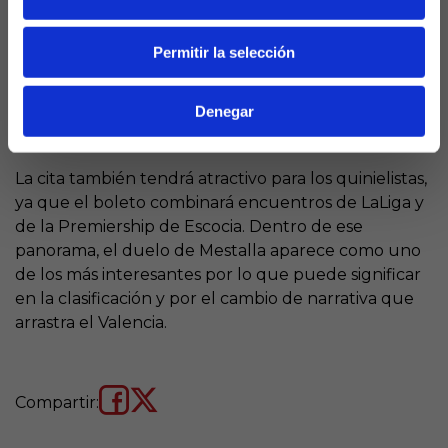
El próximo jueves, el Valencia recibirá al Rayo en
Permitir la selección
Mestalla en el partido destacado del boleto de
La
Quiniela
intersemanal. Será un choque con mucho
Denegar
peso, porque una nueva victoria podría dejar a los
de Mestalla con Europa realmente al alcance.
La cita también tendrá atractivo para los quinielistas,
ya que el boleto combinará encuentros de LaLiga y
de la Premiership de Escocia. Dentro de ese
panorama, el duelo de Mestalla aparece como uno
de los más interesantes por lo que puede significar
en la clasificación y por el cambio de narrativa que
arrastra el Valencia.
Compartir: