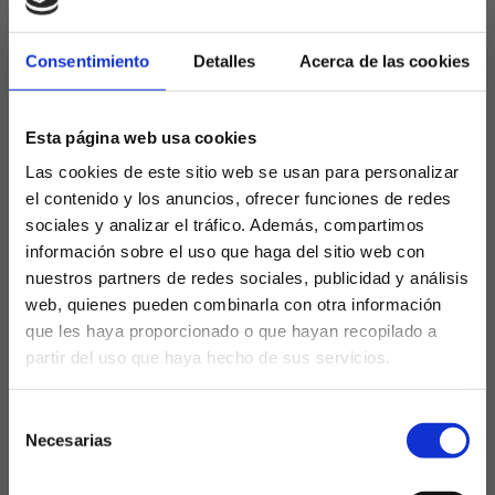
dudas
Consentimiento
Detalles
Acerca de las cookies
El 3-1 en el Camp Nou rompió una racha de siete
victorias colchoneras, con goles de Raphinha, Olmo
y Torres que expusieron fragilidades de los del
Esta página web usa cookies
Cholo ante un Barça líder. Tres días después,
Las cookies de este sitio web se usan para personalizar
Berenguer decidió en San Mamés (1-0), dejando al
el contenido y los anuncios, ofrecer funciones de redes
Atlético sin puntería pese a dominar posesión.
sociales y analizar el tráfico. Además, compartimos
Simeone acumula solo 4 puntos de los últimos 9
información sobre el uso que haga del sitio web con
posibles, con un balance de 9V-4E-3D que empieza
nuestros partners de redes sociales, publicidad y análisis
a preocupar.​
web, quienes pueden combinarla con otra información
que les haya proporcionado o que hayan recopilado a
El fortín del Metropolitano
partir del uso que haya hecho de sus servicios.
ante Valencia
¿Eres mayor de edad?
Selección
En casa, el Riyadh Air Metropolitano es un bastión:
SÍ, SOY MAYOR DE 18 AÑOS
Necesarias
de
invicto ante Valencia desde 2019 (pleno de triunfos
consentimiento
colchoneros, último empate 1-1 con goles de Costa y
NO SOY MAYOR DE 18 AÑOS