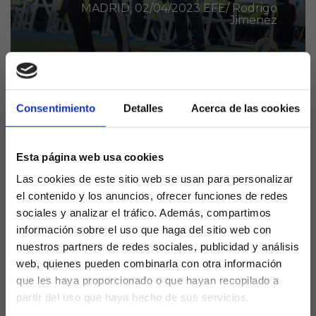
MADRID, 02/04/2023 EFE/ Rodrigo
Jimenez
El Real Valladolid está sólo un punto por encima del
Consentimiento
Detalles
Acerca de las cookies
descenso y tras la goleada ante el Real Madrid, en
uno de los partidos destacados de esta jornada de
La Quiniela, la directiva del club de Pucela ha
Esta página web usa cookies
decidido prescindir de Pacheta como entrenador
Las cookies de este sitio web se usan para personalizar
del primer equipo.
el contenido y los anuncios, ofrecer funciones de redes
Con un punto de los últimos nueve, el conjunto
sociales y analizar el tráfico. Además, compartimos
blanquivioleta encadena dos derrotas consecutivas
información sobre el uso que haga del sitio web con
y lo cierto es que con lo apretado de la tabla, era el
nuestros partners de redes sociales, publicidad y análisis
momento de tomar una decisión tan drástica como
web, quienes pueden combinarla con otra información
la tomada.
que les haya proporcionado o que hayan recopilado a
partir del uso que haya hecho de sus servicios.
Ronaldo busca la solución en Brasil, y es que la
¿Eres mayor de edad?