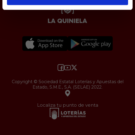
Copyright © Sociedad Estatal Loterías y Apuestas del
Estado, S.M.E., S.A. (SELAE) 2022.
Localiza tu punto de venta