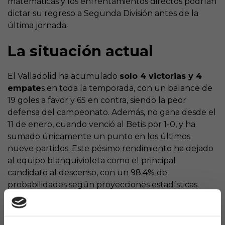
matemáticas y los enfrentamientos directos podrían
dictar su regreso a Segunda División antes de la
última jornada.
La situación actual
El Valladolid ha acumulado
solo 4 victorias y 4
empate
s en toda la temporada, con un balance de
19 goles a favor y 65 en contra, siendo la peor
defensa del campeonato. Además, no gana desde el
11 de enero, cuando venció al Betis por 1-0, y ha
sumado únicamente un punto en los últimos
nueve partidos. Este pésimo rendimiento ha dejado
al equipo blanquivioleta como el principal
candidato al descenso, con un 98.4% de
probabilidades según proyecciones estadísticas.
El escenario del descenso