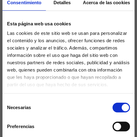
Consentimiento
Detalles
Acerca de las cookies
Si el Valladolid no mejora drásticamente su
rendimiento, podría descender matemáticamente
en las próximas jornadas. Aquí están los escenarios
Esta página web usa cookies
más probables:
Las cookies de este sitio web se usan para personalizar
Jornada 35 (vs. Mallorca)
el contenido y los anuncios, ofrecer funciones de redes
Si el Valladolid no suma puntos en sus próximos
sociales y analizar el tráfico. Además, compartimos
partidos contra rivales como la Getafe o Real
información sobre el uso que haga del sitio web con
Sociedad, podría llegar a esta jornada ya
nuestros partners de redes sociales, publicidad y análisis
descendido. Esto dependerá también de los
web, quienes pueden combinarla con otra información
resultados del Leganés y otros equipos cercanos a
que les haya proporcionado o que hayan recopilado a
la zona baja.
partir del uso que haya hecho de sus servicios.
Jornada 36 (vs. Girona)
¿Eres mayor de edad?
Este partido podría ser decisivo. Además el Girona
Selección
necesita sumar para evitar estar en peligro.
SÍ, SOY MAYOR DE 18 AÑOS
Necesarias
de
Jornada 37 (vs. Alavés)
consentimiento
En caso de que el Valladolid logre retrasar lo
NO SOY MAYOR DE 18 AÑOS
inevitable, su descenso podría sellarse frente al
Preferencias
Laquiniela.es es un sitio cuyo contenido está dirigido, única y
Alavés. Sin embargo, para llegar a esta jornada con
exclusivamente a mayores de edad. Para asegurar que a este