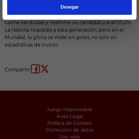
Saudí
, duelo que decidirá el pleno al 15 de La
Denegar
Quiniela, España tendrá la oportunidad de convertir
ese récord de imbatibilidad en una victoria que
calme las dudas y reafirme su candidatura al título.
La historia respalda a esta generación, pero en el
Mundial, la gloria se mide en goles, no solo en
estadísticas de invicto.
Compartir:
Juego responsable
Aviso Legal
Política de Cookies
Protección de datos
Uso web