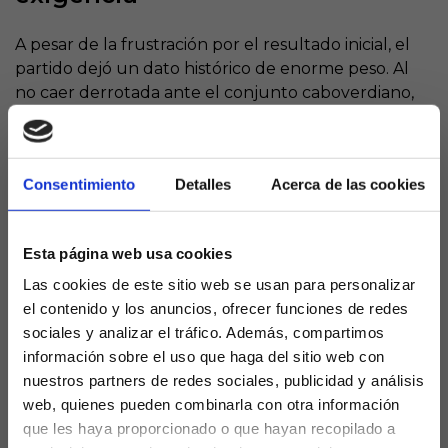
A pesar de la frustración por el resultado inicial, el
partido dejó un dato histórico de enorme peso. Al
no caer derrotada ante el conjunto caboverdiano,
España ha alcanzado los
32 partidos consecutivos
sin perder
, una racha que consolida su fiabilidad
competitiva a nivel internacional. Este registro sitúa
Consentimiento
Detalles
Acerca de las cookies
al equipo de
Luis de la Fuente
en una dimensión
histórica, manteniendo una solidez que no se veía
desde hace años.
Esta página web usa cookies
Para poner en perspectiva esta marca, hay que
Las cookies de este sitio web se usan para personalizar
remontarse a marzo de 2023. Aquella noche en
el contenido y los anuncios, ofrecer funciones de redes
Glasgow
, donde Escocia se impuso por 2-0 en la
sociales y analizar el tráfico. Además, compartimos
fase de clasificación para la Eurocopa 2024, fue la
información sobre el uso que haga del sitio web con
última vez que España conoció la derrota en un
nuestros partners de redes sociales, publicidad y análisis
partido oficial. Desde entonces, la Selección ha
web, quienes pueden combinarla con otra información
construido una fortaleza que le ha permitido
que les haya proporcionado o que hayan recopilado a
campeonar en Europa y navegar con solvencia