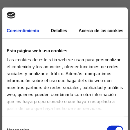
Próximo reto: Suiza, la
anfitriona
Consentimiento
Detalles
Acerca de las cookies
En cuartos de final, España se medirá a
Suiza
,
anfitriona del torneo, el próximo
viernes 18 de
julio a las 21:00
en el Stade de Suisse de Berna
. El
Esta página web usa cookies
conjunto helvético logró su histórica clasificación
Las cookies de este sitio web se usan para personalizar
como segunda de su grupo, empatando in extremis
el contenido y los anuncios, ofrecer funciones de redes
ante Finlandia y desatando la euforia local
. Será la
sociales y analizar el tráfico. Además, compartimos
primera vez que Suiza dispute unos cuartos de final
información sobre el uso que haga del sitio web con
en una Eurocopa femenina, lo que añade un
nuestros partners de redes sociales, publicidad y análisis
componente emocional y de presión para las
web, quienes pueden combinarla con otra información
locales.
que les haya proporcionado o que hayan recopilado a
partir del uso que haya hecho de sus servicios.
Datos clave del duelo:
¿Eres mayor de edad?
España llega invicta y con la moral alta tras sumar
Selección
todos los puntos posibles.
SÍ, SOY MAYOR DE 18 AÑOS
Necesarias