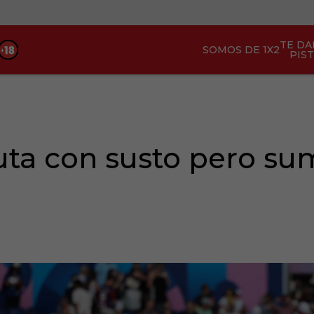
TE D
SOMOS DE 1X2
PIS
ta con susto pero sum