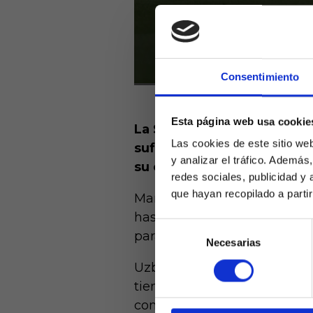
Consentimiento
Esta página web usa cookie
La Selección Española de S
Las cookies de este sitio we
sufrida ante Uzbekistán. Y
y analizar el tráfico. Ademá
su estilo, una acción conc
redes sociales, publicidad y
que hayan recopilado a parti
Mark Pubill puso por delante
hasta que en el tiempo de d
Selección
para Cubarsí.
Necesarias
de
Laquiniel
consentimiento
mayores de e
Uzbekistán anotó por medio 
de ed
tiempo de descanso. El jugad
combinado asiático se vino a