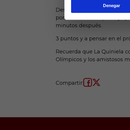
Denegar
Después, se pudo remontar e
portero rival, aunque el ya j
minutos después.
3 puntos y a pensar en el pró
Recuerda que La Quiniela co
Olímpicos y los amistosos m
Compartir: