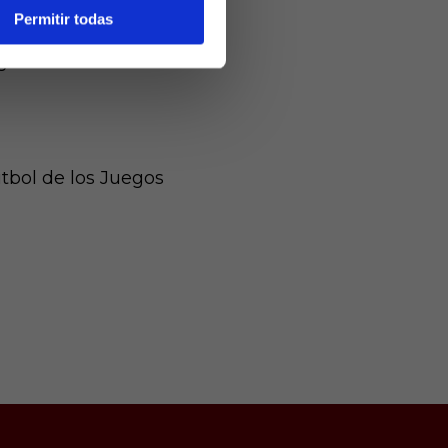
Permitir todas
 fue adivinado por el
ol de la victoria unos
tbol de los Juegos