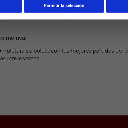
Permitir la selección
l duelo pero un penalti lanzado por Sergio Gómez
ugador de la Real Sociedad pudo resarcirse con el g
ximo rival.
mpletará su boleto con los mejores partidos de fú
ás interesantes.