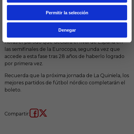
citas.
Permitir la selección
Posible rival
Denegar
Francia y Alemania disputan esta noche a las 21:00
horas el partido que decidirá el rival de España en
las semifinales de la Eurocopa, segunda vez que
accede a esta fase tras 28 años de haberlo logrado
por primera vez.
Recuerda que la próxima jornada de La Quiniela, los
mejores partidos de fútbol nórdico completarán el
boleto.
Compartir: