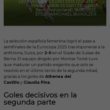
UEFA WOMEN'S EURO 2025 QUARTER
FINAL - SPAIN VS SWITZERLAND
Bern (Switzerland), 18/07/2025.
EFE/EPA/MICHAEL BUHOLZER
La selección española femenina logró el pase a
semifinales de la Eurocopa 2025 tras imponerse a la
anfitriona, Suiza, por
2-0
en el Stade de Suisse de
Berna. El equipo dirigido por Montse Tomé tuvo
que madurar un partido exigente que solo se
resolvió en el último tercio de la segunda mitad,
gracias a los goles de
Athenea del
Castillo
y
Claudia Pina
.
Goles decisivos en la
segunda parte