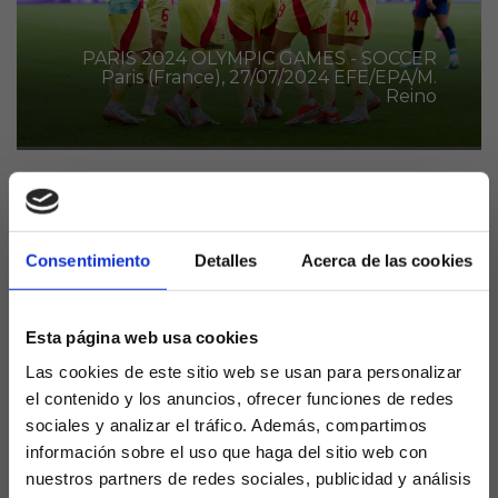
PARIS 2024 OLYMPIC GAMES - SOCCER
Paris (France), 27/07/2024 EFE/EPA/M.
Reino
La Selección Española logró un nuevo triunfo ,en su
segunda cita de la fase de grupos de los Juegos
Consentimiento
Detalles
Acerca de las cookies
Olímpicos, ante República Dominicana, para
certificar su clasificación para los cuartos de final
pese a quedar todavía un duelo por disputar del
Esta página web usa cookies
cuadrante.
Las cookies de este sitio web se usan para personalizar
La Roja superó a Rep. Dominicana por 3-1 con goles
el contenido y los anuncios, ofrecer funciones de redes
de los dos campeones de Europa, Fermín y Baena,
sociales y analizar el tráfico. Además, compartimos
además de otro más de Miguel Gutiérrez para
información sobre el uso que haga del sitio web con
certificar el triunfo.
nuestros partners de redes sociales, publicidad y análisis