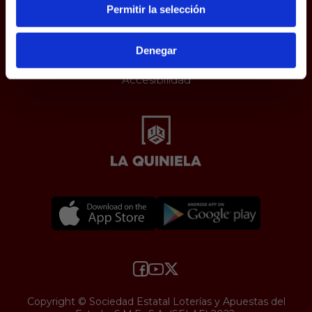
Juego responsable
Permitir la selección
Aviso Legal
Política de Cookies
Protección de datos
Denegar
Uso web
Accesibilidad
Copyright © Sociedad Estatal Loterías y Apuestas del