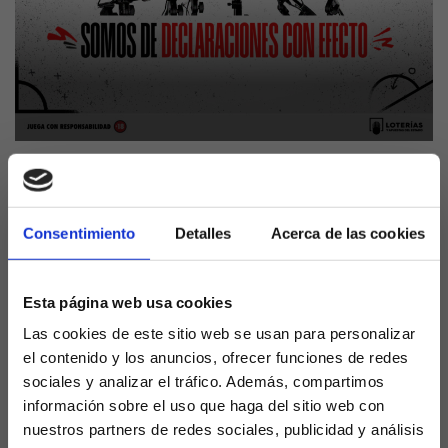
Fede Valverde podría perderse los primeros 5
partidos de la temporada 2023/24 y es que el Juez
Consentimiento
Detalles
Acerca de las cookies
que ha instruido el caso, por la supuesta agresión
del jugador del Real Madrid sobre Álex Baena en el
parking del Bernabéu el pasado 8 de abril, ha
Esta página web usa cookies
propuesto 5 encuentros de sanción para el
Las cookies de este sitio web se usan para personalizar
uruguayo.
el contenido y los anuncios, ofrecer funciones de redes
sociales y analizar el tráfico. Además, compartimos
En las próximas horas se conocerá si Competición
información sobre el uso que haga del sitio web con
ratifica dicha propuesta, aunque el Real Madrid
nuestros partners de redes sociales, publicidad y análisis
recurrirá. De seguir todo adelante, Ancelotti no