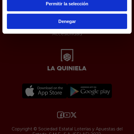
Juego responsable
Permitir la selección
Aviso Legal
Política de Cookies
Protección de datos
Denegar
Uso web
Accesibilidad
Copyright © Sociedad Estatal Loterías y Apuestas del