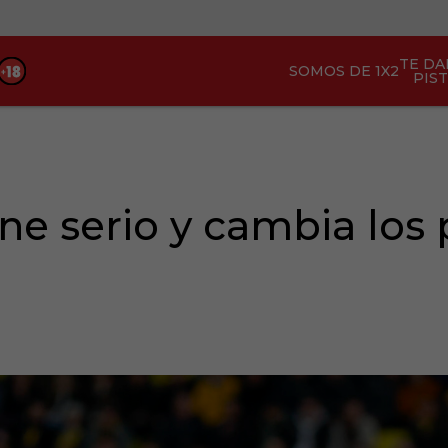
TE D
SOMOS DE 1X2
PIS
ne serio y cambia los 