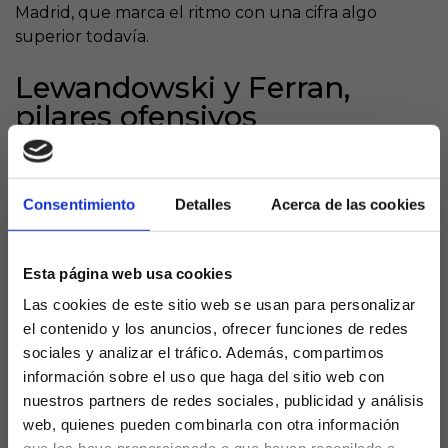
Madrid, que marca el ritmo con una cifra algo
superior todavía.
Lewandowski y Ferran,
pilares ofensivos
Lewandowski lidera con 8 goles, mostrando su
capacidad habitual para definir y aparecer en
Consentimiento
Detalles
Acerca de las cookies
momentos decisivos. Por su parte, Ferran Torres,
con 7 anotaciones, aunque suma 2 más en
Champions y 1 asistencia, sigue de cerca al polaco y
Esta página web usa cookies
se reafirma como un atacante versátil que aporta
Las cookies de este sitio web se usan para personalizar
tanto en ataque como en creación.
el contenido y los anuncios, ofrecer funciones de redes
sociales y analizar el tráfico. Además, compartimos
Contexto ofensivo blaugrana
información sobre el uso que haga del sitio web con
nuestros partners de redes sociales, publicidad y análisis
El bajo rendimiento goleador de Raphinha limita la
web, quienes pueden combinarla con otra información
variedad ofensiva del Barcelona, mientras que