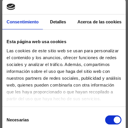
Precisamente el Atlético no sumó a nadie a filas, y
además pierde salvo que haya algún problema a
Yannick Carrasco, que cerró su traspaso al Al
Consentimiento
Detalles
Acerca de las cookies
Shabab. No se reforzó el «5» ni tampoco se pudo
firmar otro atacante. Igual para el Real Madrid, que
dio salida a Odriozola, pero no firmó ningún «9»,
Esta página web usa cookies
quedando dicho dorsal huérfano por primera vez
en su historia.
Las cookies de este sitio web se usan para personalizar
el contenido y los anuncios, ofrecer funciones de redes
El Betis fue otro de los equipos que tuvo un día
sociales y analizar el tráfico. Además, compartimos
movido y es que firmó a Abde procedente del
información sobre el uso que haga del sitio web con
Barcelona, reteniendo a Guido gracias a la venta de
nuestros partners de redes sociales, publicidad y análisis
Paul al Lyon.
web, quienes pueden combinarla con otra información
que les haya proporcionado o que hayan recopilado a
El Sevilla también sacó varios descartes y cerró un
partir del uso que haya hecho de sus servicios.
fichaje de renombre, Mariano Díaz para potenciar el
¿Eres mayor de edad?
ataque, dando salida a Óscar Rodríguez, Tecatito y
Selección
Papu entre otros.
SÍ, SOY MAYOR DE 18 AÑOS
Necesarias
de
También sorprendió el Getafe con la incorporación a
consentimiento