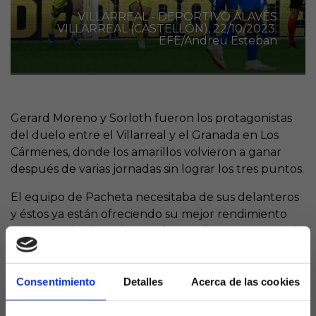
VILLARREAL - DEPORTIVO ALAVÉS
VILLARREAL (CASTELLÓN), 22/10/2023.
EFE/Andreu Esteban
Gerard Moreno y Sorloth fueron los protagonistas
del duelo entre el Villarreal y el Granada en Los
Cármenes, donde los amarillos volvieron a ganar
después de varias jornadas sin lograr los tres puntos.
El equipo de Pacheta necesitaba de sus delanteros
y éstos ya están ofreciendo su mejor rendimiento
para que el submarino vuelva a salir a flote. Ante el
conjunto nazarí doblete de Gerard Moreno y tanto
decisivo para Sorloth.
Consentimiento
Detalles
Acerca de las cookies
Ambos futbolistas lideran el ataque del Villarreal y
además igualan a 6 goles en lo que llevamos de