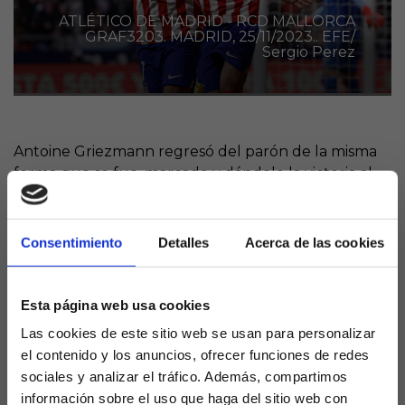
ATLÉTICO DE MADRID - RCD MALLORCA
GRAF3203. MADRID, 25/11/2023.. EFE/
Sergio Perez
Antoine Griezmann regresó del parón de la misma
forma que se fue, marcado y dándole la victoria al
Atlético de Madrid. En esta ocasión su gol sirvió para
desatascar el partido ante el RCD Mallorca, duelo
destacado del boleto de La Quiniela.
Consentimiento
Detalles
Acerca de las cookies
Y es que además de celebrar el partido 600 de Koke
con los rojiblancos, Griezmann fue el héroe del
Esta página web usa cookies
partido para firmar un nuevo récord para los
Las cookies de este sitio web se usan para personalizar
colchoneros, 16 partidos consecutivos logrando la
el contenido y los anuncios, ofrecer funciones de redes
victoria en el Metropolitano.
sociales y analizar el tráfico. Además, compartimos
A sus 32 años y pese a llegar después de haberlo
información sobre el uso que haga del sitio web con