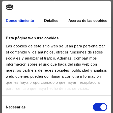
Simeone ha blindado públicamente al francés y lo
considera el eje creativo y anímico de un vestuario
rejuvenecido, con Griezmann lanzando mensajes de
Consentimiento
Detalles
Acerca de las cookies
autocrítica y ambición incluso tras los momentos
más grises del último curso. Sus estadísticas,
Esta página web usa cookies
inalcanzables para el resto de la plantilla (más de 44
partidos y 16 goles la pasada campaña), y su
Las cookies de este sitio web se usan para personalizar
condición de máximo goleador histórico del club,
el contenido y los anuncios, ofrecer funciones de redes
avalan su papel protagonista. Con el equipo
sociales y analizar el tráfico. Además, compartimos
ajustando piezas tras varios fichajes importantes y
información sobre el uso que haga del sitio web con
con Julián Álvarez como nueva referencia ofensiva,
nuestros partners de redes sociales, publicidad y análisis
el francés asume el reto de liderar una nueva
web, quienes pueden combinarla con otra información
generación rojiblanca y devolver al Atlético a la
que les haya proporcionado o que hayan recopilado a
pelea por los títulos grandes.
partir del uso que haya hecho de sus servicios.
¿Eres mayor de edad?
El Griezmann más
Selección
completo: fútbol,
SÍ, SOY MAYOR DE 18 AÑOS
Necesarias
de