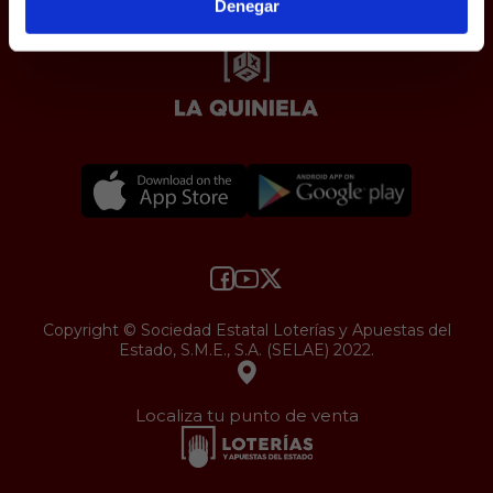
Denegar
Copyright © Sociedad Estatal Loterías y Apuestas del
Estado, S.M.E., S.A. (SELAE) 2022.
Localiza tu punto de venta