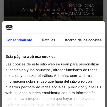
BARCELONA
Arlington (United States), 29/07/2023.
EFE/EPA/ADAM DAVIS
Uno de los jugadores que dice adiós a la
Consentimiento
Detalles
Acerca de las cookies
pretemporada con el FC Barcelona es el flamante
fichaje del verano, Ilkay Gündogan. El
Esta página web usa cookies
centrocampista alemán, que aterrizó este mismo
verano como agente libre tras desvincularse del
Las cookies de este sitio web se usan para personalizar
Manchester City, pidió el cambio en el amistoso ante
el contenido y los anuncios, ofrecer funciones de redes
el Real Madrid del pasado sábado noche.
sociales y analizar el tráfico. Además, compartimos
información sobre el uso que haga del sitio web con
Tras las pruebas realizadas se confirma su baja para
nuestros partners de redes sociales, publicidad y análisis
lo que resta de pretemporada, es decir, no jugará
web, quienes pueden combinarla con otra información
ante el Milán ni tampoco el Gamper, por un
que les haya proporcionado o que hayan recopilado a
problema en el aductor de su pierna derecha.
partir del uso que haya hecho de sus servicios.