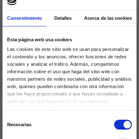
Imanol Alguacil al banquillo.
Recordemos que el técnico del filial irrumpió en el
Consentimiento
Detalles
Acerca de las cookies
primer equipo en el final de temporada 2017/18,
supliendo a Eusebio y dejando al equipo en décimo
segundo puesto. La siguiente campaña, la 2028/19
Esta página web usa cookies
suplió a Asier Garitano nuevamente como técnico
Las cookies de este sitio web se usan para personalizar
interino firmando la novena plaza. Ya en la 2019/20
el contenido y los anuncios, ofrecer funciones de redes
se le ofreció el puesto de entrenador del primer
sociales y analizar el tráfico. Además, compartimos
equipo acabando sexto y llevando al equipo a
información sobre el uso que haga del sitio web con
Europa.
nuestros partners de redes sociales, publicidad y análisis
Poco después, en abril de 2021, la Real Sociedad
web, quienes pueden combinarla con otra información
levantó un título de Copa del Rey después de 34
que les haya proporcionado o que hayan recopilado a
años sin hacerlo. En esa temporada, la 2020/21, el
partir del uso que haya hecho de sus servicios.
¿Eres mayor de edad?
equipo finaliza en quinta posición. Un año después
se mantiene el nivel y el equipo acaba sexto, para
Selección
firmar la cuarta plaza la temporada pasada.
SÍ, SOY MAYOR DE 18 AÑOS
Necesarias
de
consentimiento
Este curso con el Girona en versión prime y
NO SOY MAYOR DE 18 AÑOS